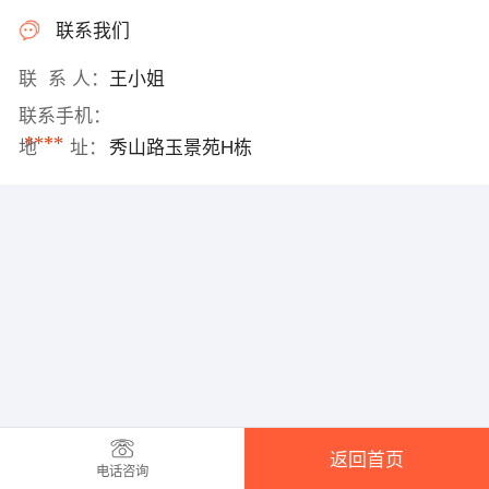
联系我们
联 系 人：
王小姐
联系手机：
****
地 址：
秀山路玉景苑H栋
返回首页
电话咨询