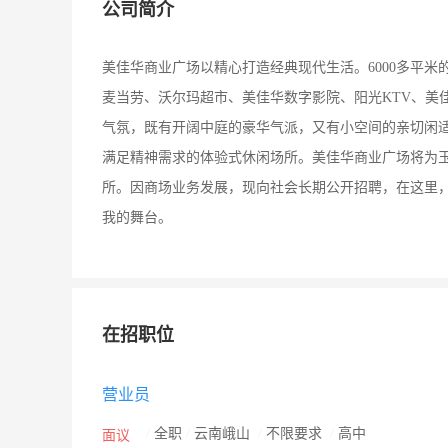
公司简介
美佳华商业广场以精心打造经典现代生活。6000多平米
麦当劳、沃尔玛超市、美佳华数字影院、阳光KTV、美
气氛，既有开阔中庭的豪华气派，又有小空间的亲切闲
满足精神需求的体验式休闲场所。美佳华商业广场将为玉
所。因商场业务发展，现向社会长期公开招聘，在这里
我的舞台。
在招职位
营业员
/
全职
/
云南峨山
/
不限要求
/
高中
面议