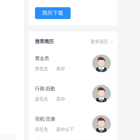
简历下载
推荐简历
更多简历
营业员
男先生
·
高中
行政/后勤
梁先生
·
高中
司机/交通
邱先生
·
高中以下