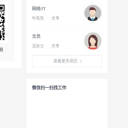
网络/IT
叶先生
·
大专
文员
沈女士
·
大专
息
查看更多简历
微信扫一扫找工作