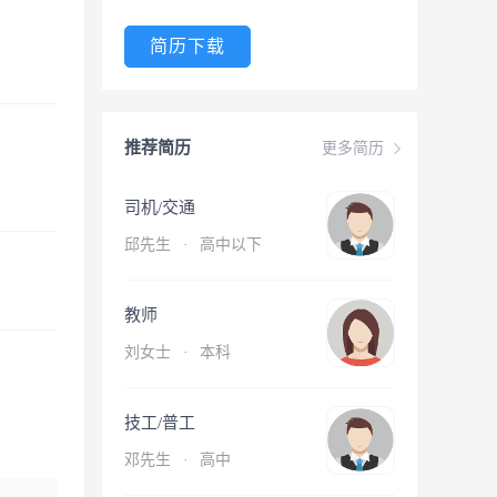
简历下载
推荐简历
更多简历
司机/交通
邱先生
·
高中以下
教师
刘女士
·
本科
技工/普工
邓先生
·
高中